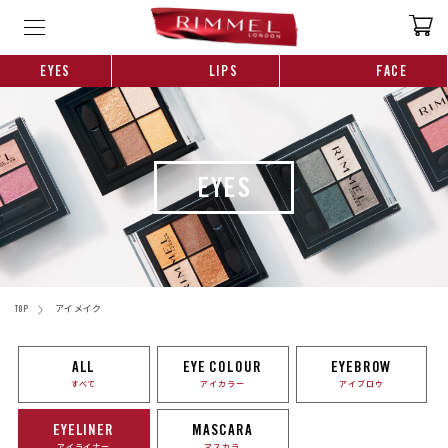
EYES
LIPS
FACE
EYES
TOP
アイメイク
ALL
EYE COLOUR
EYEBROW
すべて
アイカラー
アイブロウ
EYELINER
MASCARA
アイライナー
マスカラ