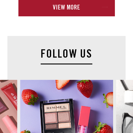
VIEW MORE
F
O
L
L
O
W
U
S