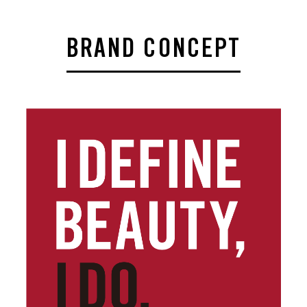
B
R
A
N
D
C
O
N
C
E
P
T