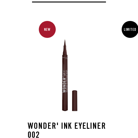
NEW
LIMITED
WONDER' INK EYELINER
002