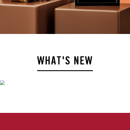
W
H
A
T
'
S
N
E
W