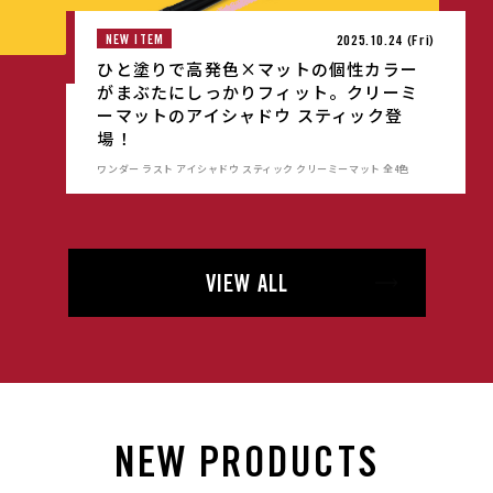
NEW ITEM
2025.10.24 (Fri)
ひと塗りで高発色×マットの個性カラー
がまぶたにしっかりフィット。クリーミ
ーマットのアイシャドウ スティック登
場！
ワンダー ラスト アイシャドウ スティック クリーミーマット 全4色
VIEW ALL
N
E
W
P
R
O
D
U
C
T
S