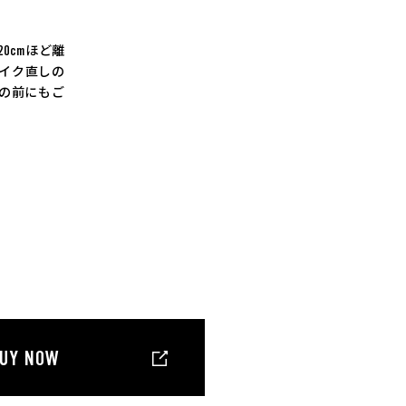
0cmほど離
イク直しの
の前にもご
UY NOW