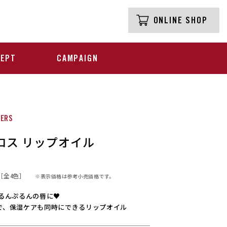
ONLINE SHOP
CEPT
CAMPAIGN
HERS
ロス リップオイル
［全4色］
※表示価格は参考小売価格です。
ぷるんぷるんの唇に♥
で、保湿ケアも同時にできるリップオイル