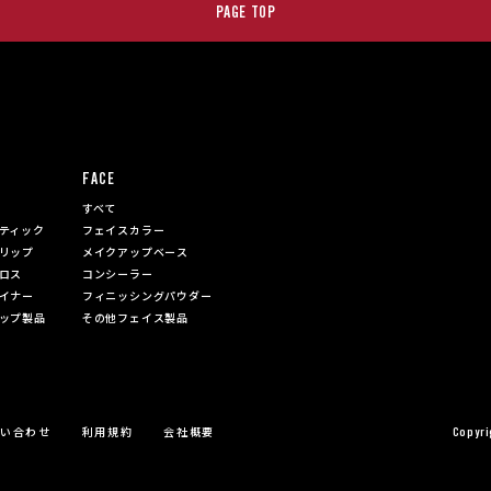
PAGE TOP
FACE
すべて
ティック
フェイスカラー
リップ
メイクアップベース
ロス
コンシーラー
イナー
フィニッシングパウダー
ップ製品
その他フェイス製品
Copyri
問い合わせ
利用規約
会社概要